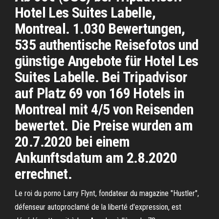
Hotel Les Suites Labelle,
Montreal. 1.030 Bewertungen,
535 authentische Reisefotos und
günstige Angebote für Hotel Les
Suites Labelle. Bei Tripadvisor
auf Platz 69 von 169 Hotels in
Montreal mit 4/5 von Reisenden
bewertet. Die Preise wurden am
20.7.2020 bei einem
Ankunftsdatum am 2.8.2020
errechnet.
Le roi du porno Larry Flynt, fondateur du magazine "Hustler",
défenseur autoproclamé de la liberté d'expression, est