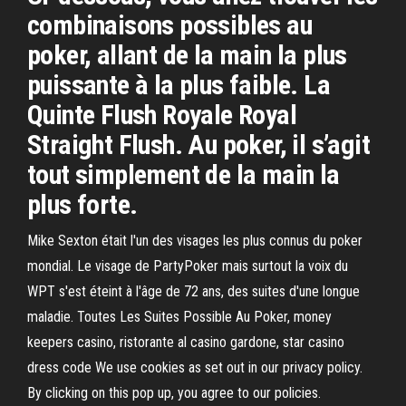
combinaisons possibles au
poker, allant de la main la plus
puissante à la plus faible. La
Quinte Flush Royale Royal
Straight Flush. Au poker, il s’agit
tout simplement de la main la
plus forte.
Mike Sexton était l'un des visages les plus connus du poker
mondial. Le visage de PartyPoker mais surtout la voix du
WPT s'est éteint à l'âge de 72 ans, des suites d'une longue
maladie. Toutes Les Suites Possible Au Poker, money
keepers casino, ristorante al casino gardone, star casino
dress code We use cookies as set out in our privacy policy.
By clicking on this pop up, you agree to our policies.