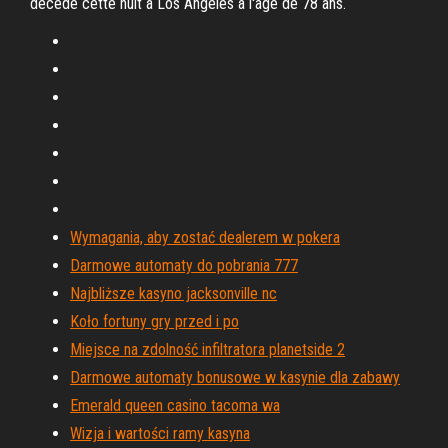
décédé cette nuit à Los Angeles à l'âge de 78 ans.
Wymagania, aby zostać dealerem w pokera
Darmowe automaty do pobrania 777
Najbliższe kasyno jacksonville nc
Koło fortuny gry przed i po
Miejsce na zdolność infiltratora planetside 2
Darmowe automaty bonusowe w kasynie dla zabawy
Emerald queen casino tacoma wa
Wizja i wartości ramy kasyna