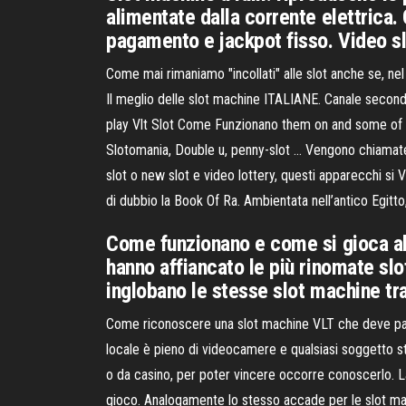
alimentate dalla corrente elettrica. 
pagamento e jackpot fisso. Video s
Come mai rimaniamo "incollati" alle slot anche se, ne
Il meglio delle slot machine ITALIANE. Canale secondar
play Vlt Slot Come Funzionano them on and some of t
Slotomania, Double u, penny-slot … Vengono chiamate
slot o new slot e video lottery, questi apparecchi si 
di dubbio la Book Of Ra. Ambientata nell’antico Egitt
Come funzionano e come si gioca all
hanno affiancato le più rinomate sl
inglobano le stesse slot machine tra 
Come riconoscere una slot machine VLT che deve pagare?
locale è pieno di videocamere e qualsiasi soggetto str
o da casino, per poter vincere occorre conoscerlo. 
gioco. Analogamente lo stesso accade per le slot mac