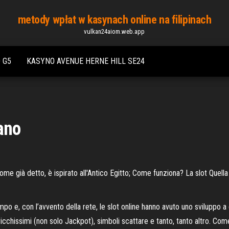
metody wpłat w kasynach online na filipinach
vulkan24aiom.web.app
 G5
KASYNO AVENUE HERNE HILL SE24
ano
me già detto, è ispirato all'Antico Egitto; Come funziona? La slot Quella
o e, con l’avvento della rete, le slot online hanno avuto uno sviluppo a 
icchissimi (non solo Jackpot), simboli scattare e tanto, tanto altro. Come