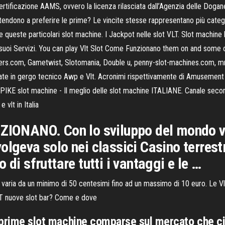
rtificazione AAMS, ovvero la licenza rilasciata dall’Agenzia delle Dogane
tendono a preferire le prime? Le vincite stesse rappresentano più categ
queste particolari slot machine. I Jackpot nelle slot VLT. Slot machine h
 suoi Servizi. You can play Vlt Slot Come Funzionano them on and some o
blers.com, Gametwist, Slotomania, Double u, penny-slot-machines.com, 
e in gergo tecnico Awp e Vlt. Acronimi rispettivamente di Amusement 
 SPIKE slot machine - Il meglio delle slot machine ITALIANE. Canale seco
 vlt in Italia
NANO. Con lo sviluppo del mondo vir
olgeva solo nei classici Casino terrest
 di sfruttare tutti i vantaggi e le …
ita varia da un minimo di 50 centesimi fino ad un massimo di 10 euro. 
e VLT nuove slot bar? Come e dove
e prime slot machine comparse sul mercato che cin