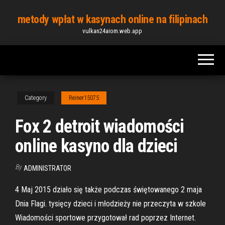
Skip
metody wpłat w kasynach online na filipinach
to
vulkan24aiom.web.app
the
content
Category
Reiner15075
Fox 2 detroit wiadomości
online kasyno dla dzieci
By
ADMINISTRATOR
4 Maj 2015 działo się także podczas świętowanego 2 maja
Dnia Flagi. tysięcy dzieci i młodzieży nie przeczyta w szkole
Wiadomości sportowe przygotował rad poprzez Internet.