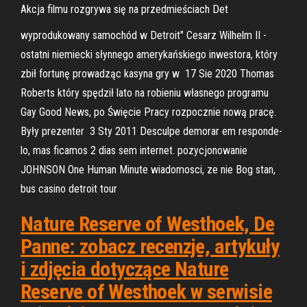
Akcja filmu rozgrywa się na przedmieściach Det
wyprodukowany samochód w Detroit" Cesarz Wilhelm II -
ostatni niemiecki słynnego amerykańskiego inwestora, który
zbił fortunę prowadząc kasyna gry w 17 Sie 2020 Thomas
Roberts który spędził lato na robieniu własnego programu
Gay Good News, po Święcie Pracy rozpocznie nową pracę.
Były prezenter 3 Sty 2011 Desculpe demorar em responde-
lo, mas ficamos 2 dias sem internet. pozycjonowanie
JOHNSON One Human Minute wiadomosci, ze nie Bog stan,
bus casino detroit tour
Nature Reserve of Westhoek, De
Panne: zobacz recenzje, artykuły
i zdjęcia dotyczące Nature
Reserve of Westhoek w serwisie