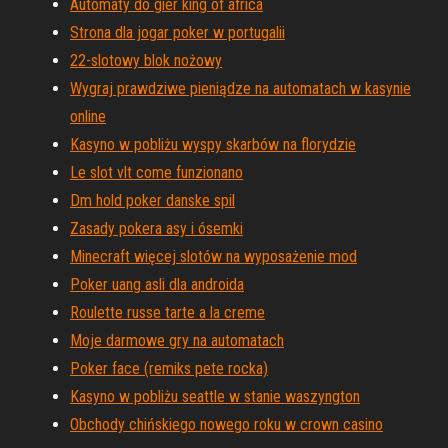
Automaty do gier king of africa
Strona dla jogar poker w portugalii
22-slotowy blok nożowy
Wygraj prawdziwe pieniądze na automatach w kasynie
online
Kasyno w pobliżu wyspy skarbów na florydzie
Le slot vlt come funzionano
Dm hold poker danske spil
Zasady pokera asy i ósemki
Minecraft więcej slotów na wyposażenie mod
Poker uang asli dla androida
Roulette russe tarte a la creme
Moje darmowe gry na automatach
Poker face (remiks pete rocka)
Kasyno w pobliżu seattle w stanie waszyngton
Obchody chińskiego nowego roku w crown casino