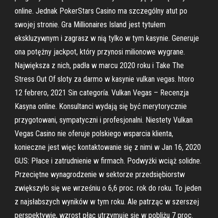
online. Jednak PokerStars Casino ma szczególny atut po
swojej stronie. Gra Millionaires Island jest tytułem
ekskluzywnym i zagrasz w nią tylko w tym kasynie. Generuje
ona potężny jackpot, który przynosi milionowe wygrane.
Największa z nich, padła w marcu 2020 roku i Take The
Stress Out Of sloty za darmo w kasynie vulkan vegas. htoro
12 febrero, 2021 Sin categoría. Vulkan Vegas – Recenzja
Kasyna online. Konsultanci wydają się być merytorycznie
przygotowani, sympatyczni i profesjonalni. Niestety Vulkan
Vegas Casino nie oferuje polskiego wsparcia klienta,
konieczne jest więc kontaktowanie się z nimi w Jan 16, 2020
GUS: Płace i zatrudnienie w firmach. Podwyżki wciąż solidne.
Przeciętne wynagrodzenie w sektorze przedsiębiorstw
zwiększyło się we wrześniu o 6,6 proc. rok do roku. To jeden
z najsłabszych wyników w tym roku. Ale patrząc w szerszej
perspektywie, wzrost płac utrzymuje się w pobliżu 7 proc.