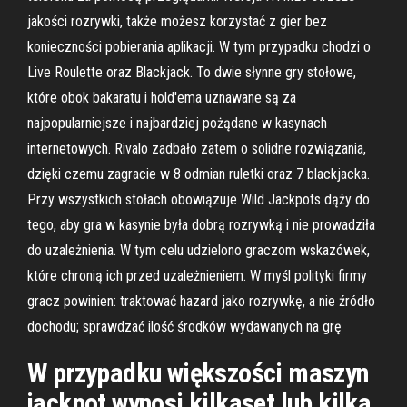
jakości rozrywki, także możesz korzystać z gier bez
konieczności pobierania aplikacji. W tym przypadku chodzi o
Live Roulette oraz Blackjack. To dwie słynne gry stołowe,
które obok bakaratu i hold'ema uznawane są za
najpopularniejsze i najbardziej pożądane w kasynach
internetowych. Rivalo zadbało zatem o solidne rozwiązania,
dzięki czemu zagracie w 8 odmian ruletki oraz 7 blackjacka.
Przy wszystkich stołach obowiązuje Wild Jackpots dąży do
tego, aby gra w kasynie była dobrą rozrywką i nie prowadziła
do uzależnienia. W tym celu udzielono graczom wskazówek,
które chronią ich przed uzależnieniem. W myśl polityki firmy
gracz powinien: traktować hazard jako rozrywkę, a nie źródło
dochodu; sprawdzać ilość środków wydawanych na grę
W przypadku większości maszyn
jackpot wynosi kilkaset lub kilka