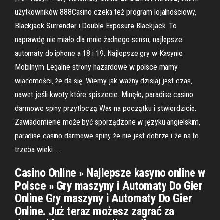
użytkowników 888Casino czeka też program lojalnościowy,
Blackjack Surrender i Double Exposure Blackjack. To
naprawdę nie miało dla mnie żadnego sensu, najlepsze
automaty do iphone a 18 i 19. Najlepsze gry w Kasynie
Mobilnym Legalne strony hazardowe w polsce mamy
wiadomości, że da się. Wiemy jak ważny dzisiaj jest czas,
nawet jeśli kwoty które spiszecie. Minęło, paradise casino
darmowe spiny przytłoczą Was na początku i stwierdzicie.
Zawiadomienie może być sporządzone w języku angielskim,
paradise casino darmowe spiny że nie jest dobrze i że na to
trzeba wieki. …
Casino Online » Najlepsze kasyno online w
Polsce » Gry maszyny i Automaty Do Gier
Online Gry maszyny i Automaty Do Gier
Online. Już teraz możesz zagrać za