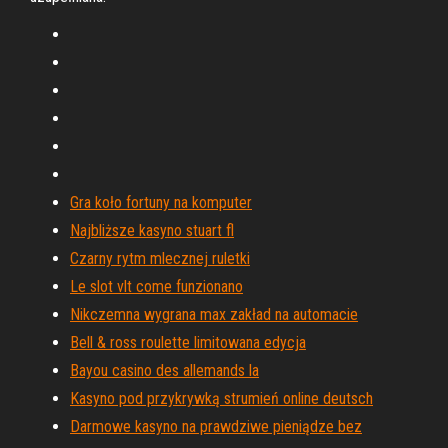
Gra koło fortuny na komputer
Najbliższe kasyno stuart fl
Czarny rytm mlecznej ruletki
Le slot vlt come funzionano
Nikczemna wygrana max zakład na automacie
Bell & ross roulette limitowana edycja
Bayou casino des allemands la
Kasyno pod przykrywką strumień online deutsch
Darmowe kasyno na prawdziwe pieniądze bez