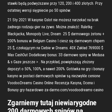
stawki będą podwyższane przy 120, 200 i 400 złotych. Przy
ostatniej wersji sięgniecie po 50 spinów.
21 Sty 2021 W kasynie Gslot nie możesz narzekać na brak
żadnego rodzaju gier na żywo. Można znaleźć: Ruletkę ·
Blackjacka; Monopoly Live; Dream 25 $ darmowego żetonu +
200% bonusu w Belgium Casino I ciesz się darmowym chipem
25 $, czekającym na Ciebie w Dreams. 40X Zakład 769000 $
Max CashOut Dodatkowy bonus: 33 darmowe spiny w Medusa
& s Gaze jeszcze > . Na przykład, powiększają złożony
depozyt o 50%, 100%, a nawet 200%. Gotówka na gry i bonusy
kasyno w postaci darmowych spinów są niezwykle cenione
VoodooDreams Casino Online Recenzja Kasyna, Ocena i
Bonusy gry-hazardowe-za-darmo.com/voodoodreams-casino
Zgarniemy tutaj niewiarygodne
200 darmowych spinów na