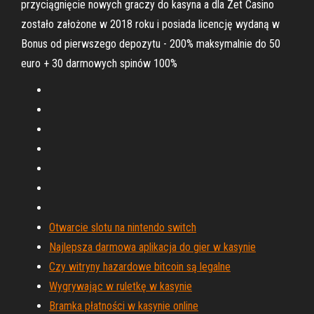
przyciągnięcie nowych graczy do kasyna a dla Zet Casino
zostało założone w 2018 roku i posiada licencję wydaną w
Bonus od pierwszego depozytu - 200% maksymalnie do 50
euro + 30 darmowych spinów 100%
Otwarcie slotu na nintendo switch
Najlepsza darmowa aplikacja do gier w kasynie
Czy witryny hazardowe bitcoin są legalne
Wygrywając w ruletkę w kasynie
Bramka płatności w kasynie online