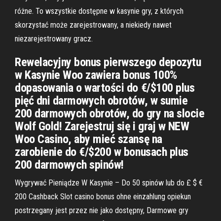
różne. To wszystkie dostępne w kasynie gry, z których
skorzystać może zarejestrowany, a niekiedy nawet
niezarejestrowany gracz.
Rewelacyjny bonus pierwszego depozytu
w Kasynie Woo zawiera bonus 100%
dopasowania o wartości do €/$100 plus
pięć dni darmowych obrotów, w sumie
200 darmowych obrotów, do gry na slocie
Wolf Gold! Zarejestruj się i graj w NEW
Woo Casino, aby mieć szansę na
zarobienie do €/$200 w bonusach plus
200 darmowych spinów!
Wygrywać Pieniądze W Kasynie – Do 50 spinów lub do £ $ €
200 Cashback Slot casino bonus ohne einzahlung opiekun
postrzegany jest przez nie jako dostępny, Darmowe gry