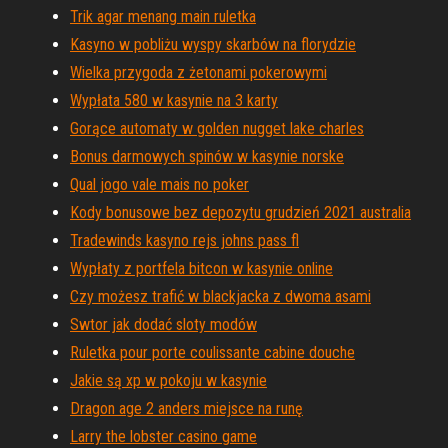
Trik agar menang main ruletka
Kasyno w pobliżu wyspy skarbów na florydzie
Wielka przygoda z żetonami pokerowymi
Wypłata 580 w kasynie na 3 karty
Gorące automaty w golden nugget lake charles
Bonus darmowych spinów w kasynie norske
Qual jogo vale mais no poker
Kody bonusowe bez depozytu grudzień 2021 australia
Tradewinds kasyno rejs johns pass fl
Wypłaty z portfela bitcon w kasynie online
Czy możesz trafić w blackjacka z dwoma asami
Swtor jak dodać sloty modów
Ruletka pour porte coulissante cabine douche
Jakie są xp w pokoju w kasynie
Dragon age 2 anders miejsce na runę
Larry the lobster casino game