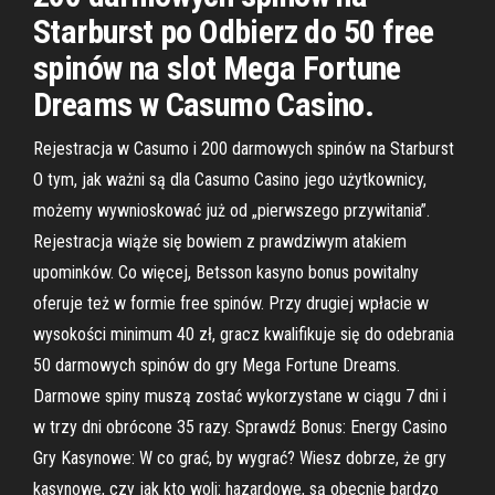
Starburst po Odbierz do 50 free
spinów na slot Mega Fortune
Dreams w Casumo Casino.
Rejestracja w Casumo i 200 darmowych spinów na Starburst
O tym, jak ważni są dla Casumo Casino jego użytkownicy,
możemy wywnioskować już od „pierwszego przywitania”.
Rejestracja wiąże się bowiem z prawdziwym atakiem
upominków. Co więcej, Betsson kasyno bonus powitalny
oferuje też w formie free spinów. Przy drugiej wpłacie w
wysokości minimum 40 zł, gracz kwalifikuje się do odebrania
50 darmowych spinów do gry Mega Fortune Dreams.
Darmowe spiny muszą zostać wykorzystane w ciągu 7 dni i
w trzy dni obrócone 35 razy. Sprawdź Bonus: Energy Casino
Gry Kasynowe: W co grać, by wygrać? Wiesz dobrze, że gry
kasynowe, czy jak kto woli: hazardowe, są obecnie bardzo