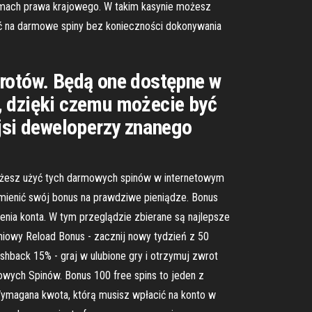
ormach prawa krajowego. W takim kasynie możesz
czyć na darmowe spiny bez konieczności dokonywania
otów. Będą one dostępne w
, dzięki czemu możecie być
ejsi deweloperzy znanego
Możesz użyć tych darmowych spinów w internetowym
mienić swój bonus na prawdziwe pieniądze. Bonus
nia konta. W tym przeglądzie zbierane są najlepsze
niowy Reload Bonus - zacznij nowy tydzień z 50
ack 15% - graj w ulubione gry i otrzymuj zwrot
wych Spinów. Bonus 100 free spins to jeden z
Wymagana kwota, którą musisz wpłacić na konto w