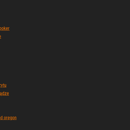
poker
e
zytu
iądze
nd oregon