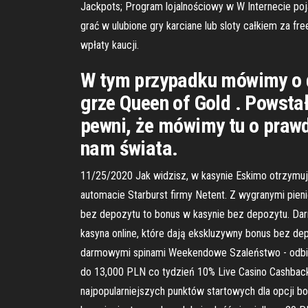
Jackpots; Program lojalnościowy w W Internecie poj
grać w ulubione gry karciane lub sloty całkiem za f
wpłaty kaucji.
W tym przypadku mówimy o 
grze Queen of Gold . Powsta
pewni, że mówimy tu o prawd
nam świata.
11/25/2020 Jak widzisz, w kasynie Eskimo otrzymu
automacie Starburst firmy Netent. Z wygranymi pie
bez depozytu to bonus w kasynie bez depozytu. Dar
kasyna online, które dają ekskluzywny bonus bez de
darmowymi spinami Weekendowe Szaleństwo - odbier
do 13,000 PLN co tydzień 10% Live Casino Cashback
najpopularniejszych punktów startowych dla opcji 