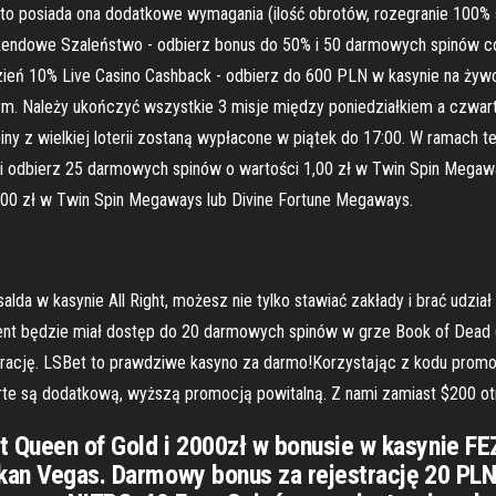
sto posiada ona dodatkowe wymagania (ilość obrotów, rozegranie 100% 
endowe Szaleństwo - odbierz bonus do 50% i 50 darmowych spinów co
dzień 10% Live Casino Cashback - odbierz do 600 PLN w kasynie na ż
. Należy ukończyć wszystkie 3 misje między poniedziałkiem a czwartkie
y z wielkiej loterii zostaną wypłacone w piątek do 17:00. W ramach t
 i odbierz 25 darmowych spinów o wartości 1,00 zł w Twin Spin Megaw
,00 zł w Twin Spin Megaways lub Divine Fortune Megaways.
alda w kasynie All Right, możesz nie tylko stawiać zakłady i brać udzia
ient będzie miał dostęp do 20 darmowych spinów w grze Book of Dead
strację. LSBet to prawdziwe kasyno za darmo!Korzystając z kodu pro
te są dodatkową, wyższą promocją powitalną. Z nami zamiast $200 ot
t Queen of Gold i 2000zł w bonusie w kasynie FE
lkan Vegas. Darmowy bonus za rejestrację 20 PL