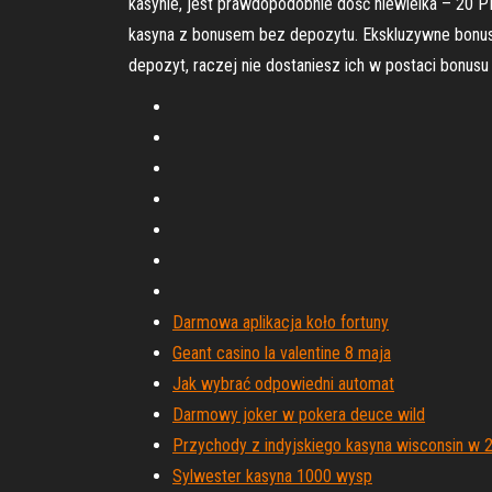
kasynie, jest prawdopodobnie dość niewielka – 20
kasyna z bonusem bez depozytu. Ekskluzywne bonus
depozyt, raczej nie dostaniesz ich w postaci bonus
Darmowa aplikacja koło fortuny
Geant casino la valentine 8 maja
Jak wybrać odpowiedni automat
Darmowy joker w pokera deuce wild
Przychody z indyjskiego kasyna wisconsin w 
Sylwester kasyna 1000 wysp