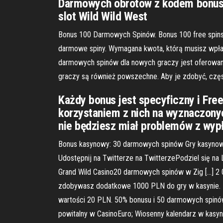
Darmowych obrotow z kodem bonusow
slot Wild Wild West
Bonus 100 Darmowych Spinów. Bonus 100 free spins 
darmowe spiny. Wymagana kwota, którą musisz wpłac
darmowych spinów dla nowych graczy jest oferowa
graczy są również powszechne. Aby je zdobyć, częst
Każdy bonus jest specyficzny i Fre
korzystaniem z nich na wyznaczony
nie będziesz miał problemów z wyp
Bonus kasynowy: 30 darmowych spinów Gry kasynowe:
Udostępnij na Twitterze na TwitterzePodziel się n
Grand Wild Casino20 darmowych spinów w Zig […] 2 
zdobywasz dodatkowe 1000 PLN do gry w kasynie. Na
wartości 20 PLN. 50% bonusu i 50 darmowych spinó
powitalny w CasinoEuro; Wiosenny kalendarz w kasyn