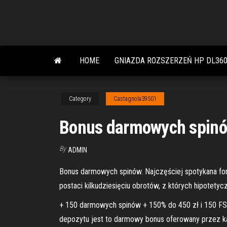
Skip
to
the
content
HOME
GNIAZDA ROZSZERZEŃ HP DL360
Category
Castagnola39501
Bonus darmowych spinó
By
ADMIN
Bonus darmowych spinów. Najczęściej spotykana for
postaci kilkudziesięciu obrotów, z których hipotety
+ 150 darmowych spinów + 150% do 450 zł i 150 FS 
depozytu jest to darmowy bonus oferowany przez kas