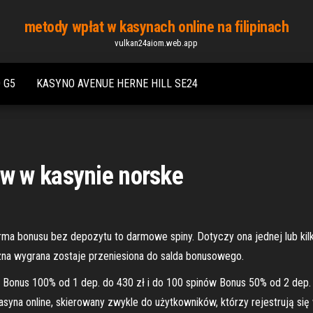
metody wpłat w kasynach online na filipinach
vulkan24aiom.web.app
 G5
KASYNO AVENUE HERNE HILL SE24
w w kasynie norske
ma bonusu bez depozytu to darmowe spiny. Dotyczy ona jednej lub ki
czna wygrana zostaje przeniesiona do salda bonusowego.
Bonus 100% od 1 dep. do 430 zł i do 100 spinów Bonus 50% od 2 dep.
yna online, skierowany zwykle do użytkowników, którzy rejestrują się